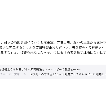
す。対立の原因を調べていくと魔王軍、赤竜人族、互いの主張から正体
の統治に奔走するケヤルを突如呼び止めたグレン。彼を時を司る神獣ク
を殺すな」と。復讐を果たしたケヤルにはもう勇者を殺す理由はないは
回復術士のやり直し10 ～即死魔法とスキルコピーの超越ヒール～
スニーカー文庫
回復術士のやり直し10 ～即死魔法とスキルコピーの超越ヒ