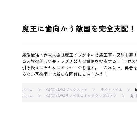
魔王に歯向かう敵国を完全支配！
魔族最強の赤竜人族は魔王イヴが率いる魔王軍に反旗を翻
竜人族の美しい長・ラグナ姫との婚姻を提案する!! 世界
引き換えにケヤルにメッセージを遺す。「これ以上、勇者
るなか回復術士は新たな困難に立ち向かう！
ホーム
KADOKAWAブックストア
ライトノベル
ホーム
KADOKAWAラノベ＆コミックグッズストア
角川