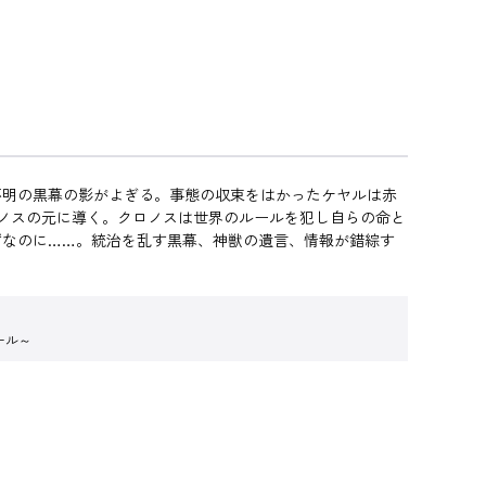
不明の黒幕の影がよぎる。事態の収束をはかったケヤルは赤
ロノスの元に導く。クロノスは世界のルールを犯し自らの命と
ずなのに……。統治を乱す黒幕、神獣の遺言、情報が錯綜す
ール～