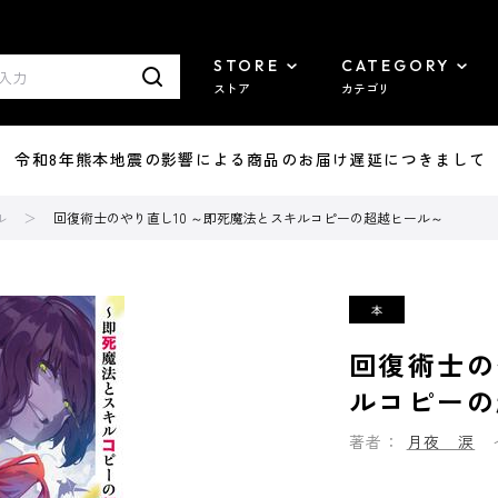
STORE
CATEGORY
ストア
カテゴリ
7/29 令和8年熊本地震の影響による商品のお届け遅延につきまして
ル
回復術士のやり直し10 ～即死魔法とスキルコピーの超越ヒール～
回復術士の
ルコピーの
著者：
月夜 涙