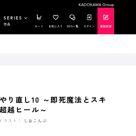
KADOKAWA Group
SERIES
作品
カート
お気に入り
SNS一覧
ログイン
新規登録
やり直し10 ～即死魔法とスキ
超越ヒール～
イラスト：
しおこんぶ