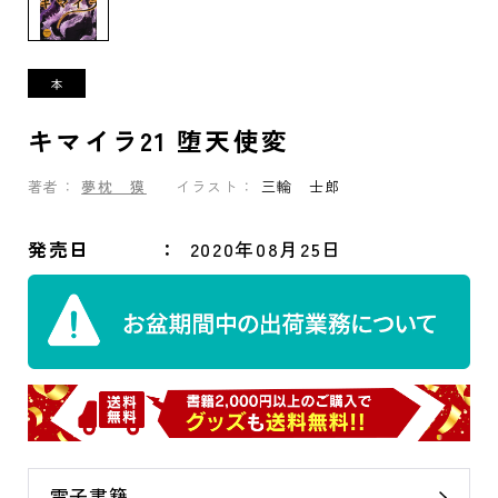
キマイラ21 堕天使変
著者：
夢枕 獏
イラスト：
三輪 士郎
発売日
2020年08月25日
電子書籍