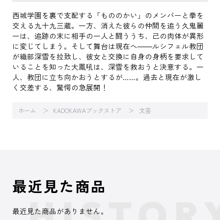
西城学園を裏で支配する「もののかい」のメンバーと拳を
交える九十九三蔵。一方、消えた彼らの仲間を追う久鬼麗
一は、追跡の末に相手の一人と闘ううち、己の肉体が異形
に変じてしまう。そして舞台は現在へ――ルシフェル教団
が織部深雪を拉致し、彼女と交換に自身の身柄を要求して
いることを知った大鳳吼は、深雪を救おうと決意する。一
人、教団に立ち向かおうとするが……。過去と現在が激し
く交差する、驚愕の急展開！
ホーム
KADOKAWAブックストア
文芸
最近見た商品
最近見た商品がありません。