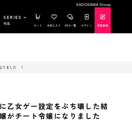
KADOKAWA Group
SERIES
作品
カート
お気に入り
SNS一覧
ログイン
新規登録
なりました １
に乙女ゲー設定をぶち壊した結
令嬢がチート令嬢になりました