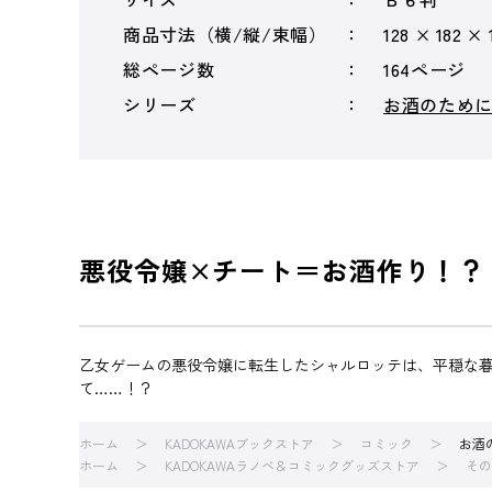
商品寸法（横/縦/束幅）
128 × 182 ×
総ページ数
164ページ
シリーズ
お酒のため
悪役令嬢×チート＝お酒作り！？
乙女ゲームの悪役令嬢に転生したシャルロッテは、平穏な
て……！？
ホーム
KADOKAWAブックストア
コミック
お酒
ホーム
KADOKAWAラノベ＆コミックグッズストア
その