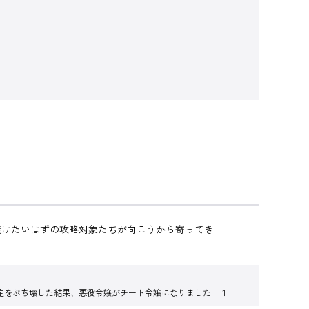
避けたいはずの攻略対象たちが向こうから寄ってき
定をぶち壊した結果、悪役令嬢がチート令嬢になりました １