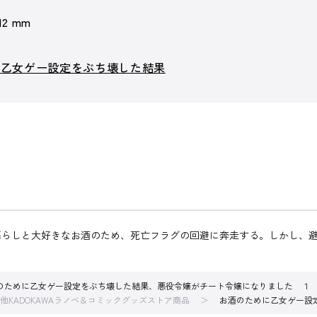
 12 mm
に乙女ゲー設定をぶち壊した結果
暮らしと大好きなお酒のため、死亡フラグの回避に奔走する。しかし、
のために乙女ゲー設定をぶち壊した結果、悪役令嬢がチート令嬢になりました １
他KADOKAWAラノベ＆コミックグッズストア商品
お酒のために乙女ゲー設