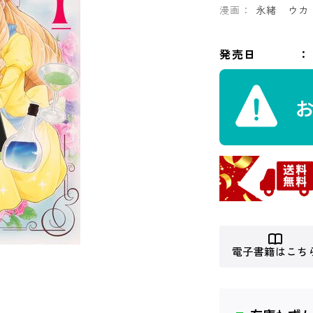
漫画：
永緒 ウカ
発売日
電子書籍はこち