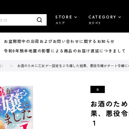
STORE
CATEGORY
ストア
カテゴリ
8/07 お盆期間中の出荷およびお問い合わせに関するお知らせ
7/29 令和8年熊本地震の影響による商品のお届け遅延につきまして
性）
お酒のために乙女ゲー設定をぶち壊した結果、悪役令嬢がチート令嬢に
お酒のため
果、悪役
１