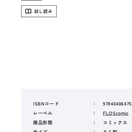
試し読み
ISBNコード
97840406475
レーベル
FLOScomic
商品形態
コミックス
サイズ
Ｂ６判