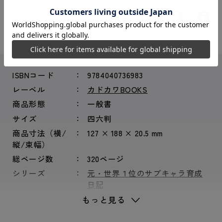
シェアする：
ISBNコード
9784040736983
レーベル
カドカワBOOKS
商品形態
一般書
サイズ
四六判
商品寸法（横/
127 × 188 × 20.5 mm
縦/束幅）
総ページ数
320ページ
シリーズ
元・世界１位のサブキャラ育成
日記
もっと見る