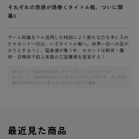
それぞれの思惑が渦巻くタイトル戦、ついに開
幕!!
ゲーム知識をフル活用した特訓により新たな力を手に入れ
たセカンド一行は、いざタイトル戦へ。世界一位への足が
かりとするべく、猛者達が集う中、セカンドは剣術・魔
術・召喚術で前人未踏の三冠獲得を宣言する！
ホーム
KADOKAWAブックストア
ライトノベル
ホーム
KADOKAWAラノベ＆コミックグッズストア
その
他KADOKAWAラノベ＆コミックグッズストア商品
最近見た商品