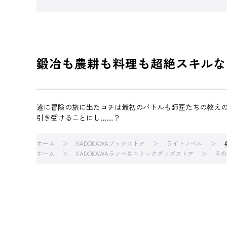
鍛冶も農耕も料理も超絶スキルな
遂に冒険の旅に出たコチは最初のバトルも師匠たちの教え
引き受けることにし……？
ホーム
KADOKAWAブックストア
ライトノベル
ホーム
KADOKAWAラノベ＆コミックグッズストア
その