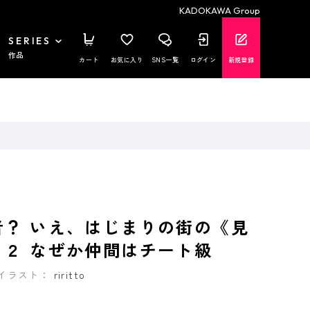
KADOKAWA Group
SERIES
作品
カート
お気に入り
SNS一覧
ログイン
新規登録
者？ いえ、はじまりの街の《見
 ２ なぜか仲間はチート級
イラスト：
riritto