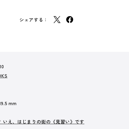
シェアする：
10
KS
19.5 mm
？ いえ、はじまりの街の《見習い》です