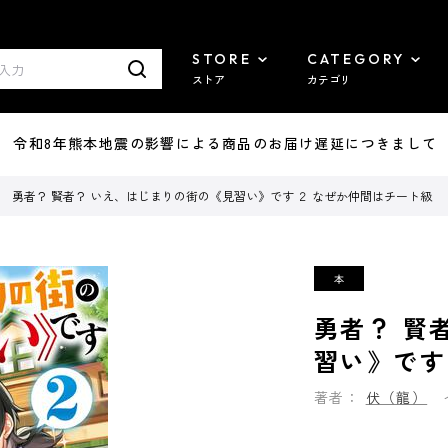
STORE
CATEGORY
ストア
カテゴリ
7/29 令和8年熊本地震の影響による商品のお届け遅延につきまして
勇者？ 賢者？ いえ、はじまりの街の《見習い》です ２ なぜか仲間はチート級
勇者？ 賢
習い》です
著者：
伏（龍）