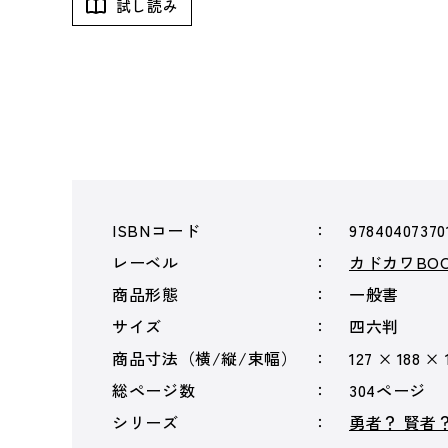
試し読み
ISBNコード
97840407370
レーベル
カドカワBOO
商品形態
一般書
サイズ
四六判
商品寸法（横/縦/束幅）
127 × 188 × 
総ページ数
304ページ
シリーズ
勇者？ 賢者