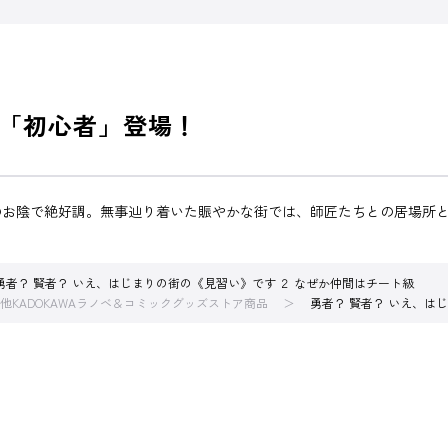
「初心者」登場！
のお陰で絶好調。無事辿り着いた賑やかな街では、師匠たちとの居場所
勇者？ 賢者？ いえ、はじまりの街の《見習い》です ２ なぜか仲間はチート級
他KADOKAWAラノベ＆コミックグッズストア商品
勇者？ 賢者？ いえ、は