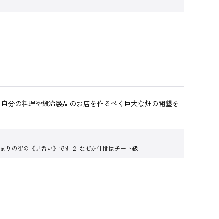
と自分の料理や鍛冶製品のお店を作るべく巨大な畑の開墾を
じまりの街の《見習い》です ２ なぜか仲間はチート級