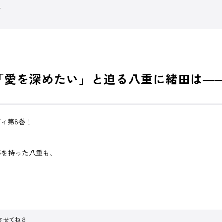
ね
「愛を深めたい」と迫る八重に緒田は―
ィ第8巻！
夢を持った八重も、
させてね８