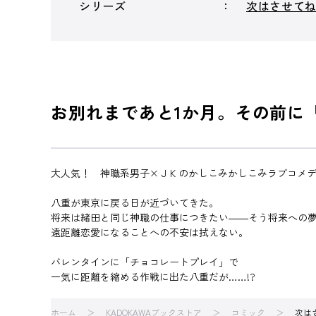
シリーズ
次はさせて
お別れまであと1か月。その前に
大人気！ 神職系男子×ＪＫのかしこみかしこみラブコメデ
八重が東京に戻る日が近づいてきた。
将来は緒田と同じ神職の仕事につきたい――そう将来への
遠距離恋愛になることへの不安は拭えない。
バレンタインに「チョコレートプレイ」で
一気に距離を縮める作戦に出た八重だが……!?
ホーム
KADOKAWAブックストア
コミック
次は