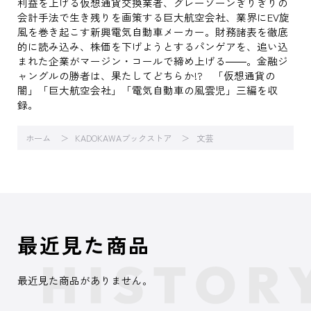
利益を上げる仮想通貨交換業者、グレーゾーンぎりぎりの
会計手法で生き残りを画策する巨大航空会社、業界にEV旋
風を巻き起こす新興電気自動車メーカー。財務諸表を徹底
的に読み込み、株価を下げようとするパンゲアを、追い込
まれた企業がマージン・コールで締め上げる――。金融ジ
ャングルの勝者は、果たしてどちらか!? 「仮想通貨の
闇」「巨大航空会社」「電気自動車の風雲児」三編を収
録。
ホーム
KADOKAWAブックストア
文芸
最近見た商品
最近見た商品がありません。