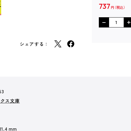
737
円
シェアする：
63
ークス文庫
11.4 mm