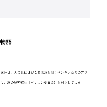
物語
正体は、人の世にはびこる悪意と戦うペンギンたちのアジ
に、謎の秘密結社【ペリカン委員会】と対立してしま