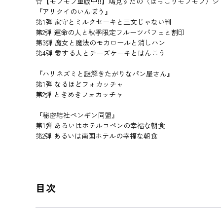
☆【モフモフ重版中!!】鳩見すたの〈ほっこりモフモフ〉シ
『アリクイのいんぼう』
第1弾 家守とミルクセーキと三文じゃない判
第2弾 運命の人と秋季限定フルーツパフェと割印
第3弾 魔女と魔法のモカロールと消しハン
第4弾 愛する人とチーズケーキとはんこう
『ハリネズミと謎解きたがりなパン屋さん』
第1弾 なるほどフォカッチャ
第2弾 ときめきフォカッチャ
『秘密結社ペンギン同盟』
第1弾 あるいはホテルコペンの幸福な朝食
第2弾 あるいは南国ホテルの幸福な朝食
目次