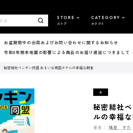
STORE
CATEGORY
ストア
カテゴリ
8/07 お盆期間中の出荷およびお問い合わせに関するお知らせ
7/29 令和8年熊本地震の影響による商品のお届け遅延につきまして
秘密結社ペンギン同盟 あるいは南国ホテルの幸福な朝食
秘密結社ペ
ルの幸福な
著者：
鳩見 すた