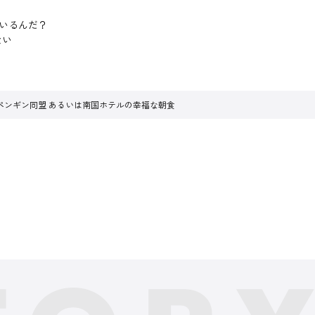
ているんだ？
ない
ペンギン同盟 あるいは南国ホテルの幸福な朝食