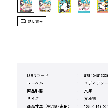
試し読み
ISBNコード
97840491333
レーベル
メディアワ
商品形態
文庫
サイズ
文庫判
商品寸法（横/縦/束幅）
105 × 149 × 