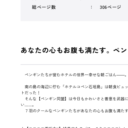
総ページ数
306ページ
あなたの心もお腹も満たす。ペン
ペンギンたちが営むホテルの世界一幸せな朝ごはん――
南の島の海辺に佇む「ホテルコペン石垣島」は朝食ビュッ
トだった！
そんな【ペンギン同盟】は今日もかわいさと善意を武器に
い……。
７羽のクールなペンギンたちがあなたの心もお腹も満たす