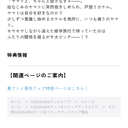
「ヤマトと、ちゃんと話さなきゃ――」
幼なじみのヤマトに突然抱きしめられ、戸惑うカケル。
ヤマトは自分を好きなのか？
少しずつ意識し始めるカケルを他所に、いつも通りのヤマ
ト。
モヤモヤしながら迎えた修学旅行で待っていたのは
ふたりの関係を揺るがす大ピンチ――！？
特典情報
【関連ページのご案内】
夏アニメ原作フェア特設ページはこちら！
ホーム
KADOKAWAブックストア
コミック
ホーム
KADOKAWAラノベ＆コミックグッズストア
その
他KADOKAWAラノベ＆コミックグッズストア商品