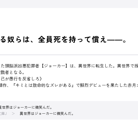
る奴らは、全員死を持って償え――。
いた頭脳派凶悪犯罪者【ジョーカー】は、異世界に転生した。異世界で
殺戮者となる。
に己が愚行を反省しろ》
題作、『キミとは致命的なズレがある』で鮮烈デビューを果たした赤月
異世界はジョーカーに微笑んだ。
文庫J
異世界はジョーカーに微笑んだ。