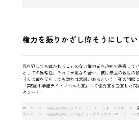
権力を振りかざし偉そうにしてい
罪を犯しても裁かれることのない権力者を趣味で殺害して
としての異常性。それらが重なり合い、彼は最強の救世の
《人は首を切断しても数秒は意識があるという。死の間際
「第5回小学館ライトノベル大賞」にて優秀賞を受賞した問
タジー！！
ホーム
KADOKAWAブックストア
ライトノベル
ホーム
KADOKAWAラノベ＆コミックグッズストア
MF