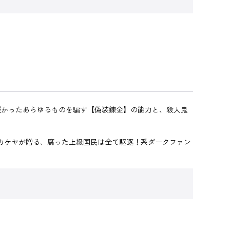
授かったあらゆるものを騙す【偽装錬金】の能力と、殺人鬼
カケヤが贈る、腐った上級国民は全て駆逐！系ダークファン