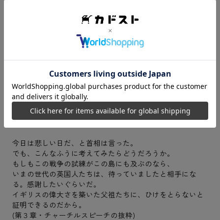
これを読めば、人の心を揺さぶり動かす言葉の技法が習得
できる。
【本書で引用されるスピーチ】
ＮＹ州兵が招集されると、ニューヨーカー一人ひとりが必
ず誇らしい気持ちになります。
じゃあ言おう。さあ、出て行って、コロナウィルスを一
発、蹴っ飛ばしてやれ。
皆さん一人ひとりに、神の祝福があるように。
(第１章・クオモNY州知事スピーチの抜粋)
今日は悲しい日だ、と首相は言った。
でも、こんなふうに考えてみたらどうだろうか。
もしもこの戦争の試練がこの島にも及ぶのなら、
いまの世代の英国人たちは、待っていましたと相手にな
る。感謝したいぐらいだ。
イギリスの偉大さを築いた父祖たちに、ひけをとらないと
証明できるのだから。
(第３章・チャーチルスピーチの抜粋)