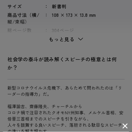
サイズ
新書判
商品寸法（横/
108 × 173 × 13.8 mm
縦/束幅）
総ページ数
304ページ
もっと見る
社会学の泰斗が読み解くスピーチの極意とは何
か？
新型コロナウイルス危機下、あらためて問われたのは「リ
ーダーの指導力」だ。
福澤諭吉、齋藤隆夫、チャーチルから
コロナ禍で注目されたクオモNY州知事、メルケル首相、安
倍晋三首相までのスピーチを引きながら、
人々を鼓舞する良いスピーチ、落胆される駄目なスピーチ
の違いを解き明かす。