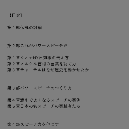
【目次】
第１部伝説の討論
第２部これがパワースピーチだ
第１章クオモNY州知事の伝え方
第２章メルケル首相の言葉を紡ぐ力
第３章チャーチルはなぜ歴史を動かせたか
第３部パワースピーチのつくり方
第４章添削でよくなるスピーチの実例
第５章日本の名スピーチの実践者たち
第４部スピーチ力を伸ばす