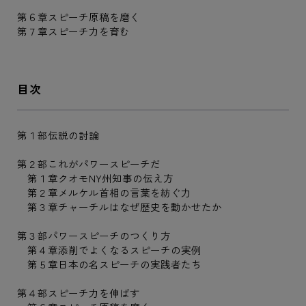
第６章スピーチ原稿を磨く
第７章スピーチ力を育む
目次
第１部伝説の討論
第２部これがパワースピーチだ
第１章クオモNY州知事の伝え方
第２章メルケル首相の言葉を紡ぐ力
第３章チャーチルはなぜ歴史を動かせたか
第３部パワースピーチのつくり方
第４章添削でよくなるスピーチの実例
第５章日本の名スピーチの実践者たち
第４部スピーチ力を伸ばす