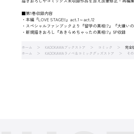
描きおろしやコミックス未収録作品を加え加筆修正・再編
■第1巻収録内容
・本編『LOVE STAGE!!』act.1～act.12
・スペシャルファンブックより『留学の真相!?』『大嫌いの
・新規描きおろし『あきらめちゃったの真相!?』5P収録
ホーム
KADOKAWAブックストア
コミック
完全版 
ホーム
KADOKAWAラノベ＆コミックグッズストア
その