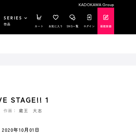
KADOKAWA Group
SERIES
作品
カート
お気に入り
SNS一覧
ログイン
新規登録
 STAGE!! 1
作画：
蔵王 大志
2020年10月01日