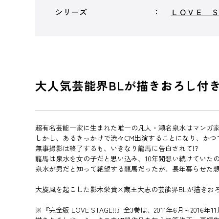
シリーズ
ＬＯＶＥ 
大人気芸能界BLが描きおろし付
超有名芸能一家に生まれた唯一の凡人・瀬名泉水はマンガ
しかし、あるきっかけで渋々CM出演することになり、かつ
無事撮影は終了するも、いきなり龍馬に告白されて!?
龍馬は泉水を女の子だと思い込み、10年間想い続けていた
泉水が男だと知って絶望する龍馬だったが、長年募らせた
大旋風を起こした影木栄貴×蔵王大志の芸能界BLが描きお
※『完全版 LOVE STAGE!!』全3巻は、2011年6月～2016年1