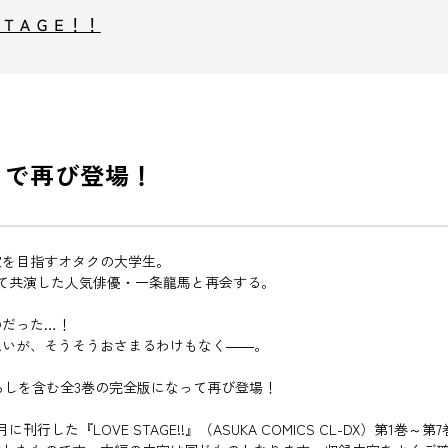
ＳＴＡＧＥ！！
きで再び登場！
家を目指すオタクの大学生。
て共演した人気俳優・一条龍馬と再会する。
のだった…！
想いが、そうそうおさまるわけもなく――。
ろしを含む全3巻の完全版になって再び登場！
1月に刊行した『LOVE STAGE!!』（ASUKA COMICS CL-DX）第1巻～第