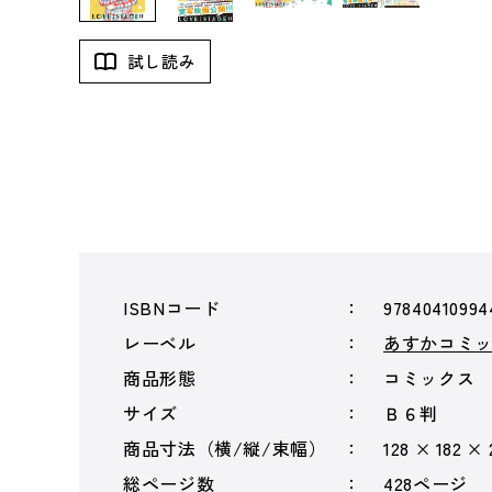
試し読み
ISBNコード
97840410994
レーベル
あすかコミッ
商品形態
コミックス
サイズ
Ｂ６判
商品寸法（横/縦/束幅）
128 × 182 ×
総ページ数
428ページ