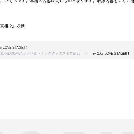
集したものです。本編の内容は同じものとなります。収録内容をよくご
真相!?』収録
LOVE STAGE!! 1
他KADOKAWAラノベ＆コミックグッズストア商品
完全版 LOVE STAGE!! 1