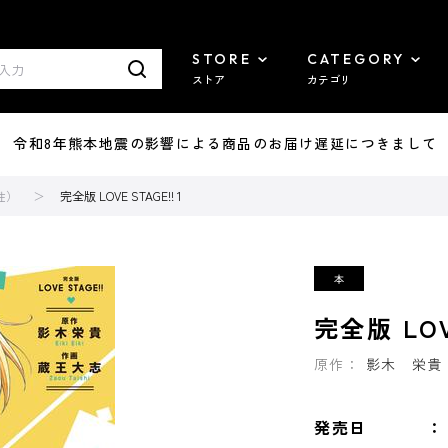
STORE
CATEGORY
ストア
カテゴリ
7/29 令和8年熊本地震の影響による商品のお届け遅延につきまして
性）
完全版 LOVE STAGE!! 1
完全版 LOVE
原作：
影木 栄貴
発売日