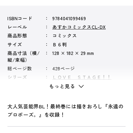
ISBNコード
9784041099469
レーベル
あすかコミックスCL-DX
商品形態
コミックス
サイズ
Ｂ６判
商品寸法（横/
128 × 182 × 29 mm
縦/束幅）
総ページ数
428ページ
シリーズ
ＬＯＶＥ ＳＴＡＧＥ！！
もっと見る
大人気芸能界BL！最終巻には描きおろし『永遠の
プロポーズ。』を収録！