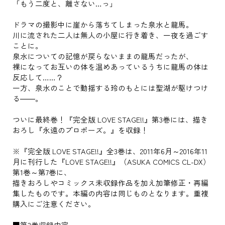
「もう二度と、離さない…っ」
ドラマの撮影中に崖から落ちてしまった泉水と龍馬。
川に流された二人は無人の小屋に行き着き、一夜を過ごす
ことに。
泉水についての記憶が戻らないままの龍馬だったが、
裸になってお互いの体を温めあっているうちに龍馬の体は
反応して……？
一方、泉水のことで動揺する玲のもとには聖湖が駆けつけ
る――。
ついに最終巻！『完全版 LOVE STAGE!!』第3巻には、描き
おろし『永遠のプロポーズ。』を収録！
※『完全版 LOVE STAGE!!』全3巻は、2011年6月～2016年11
月に刊行した『LOVE STAGE!!』（ASUKA COMICS CL-DX）
第1巻～第7巻に、
描きおろしやコミックス未収録作品を加え加筆修正・再編
集したものです。本編の内容は同じものとなります。重複
購入にご注意ください。
■第3巻収録内容