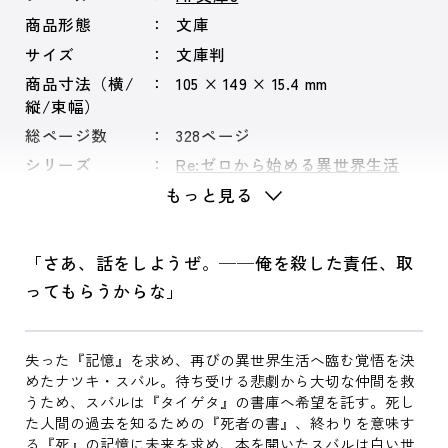
商品形態
文庫
サイズ
文庫判
商品寸法（横/
105 × 149 × 15.4 mm
縦/束幅）
総ページ数
328ページ
シリーズ
Re:ゼロから始める異世界生活
もっと見る
「さあ、話をしようぜ。──俺を殺した責任、取
ってもらうからな」
失った『記憶』を求め、再びの異世界生活へ臨む覚悟を決
めたナツキ・スバル。待ち受ける悲劇から大切な仲間を救
うため、スバルは『タイゲタ』の書庫へ希望を託す。死し
た人間の過去を知るための『死者の書』、終わりを意味す
る『死』の記憶に未来を求め、本を開いたスバルは白い世