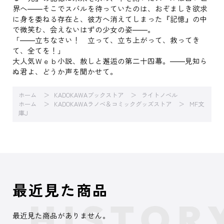
界へ――そこでスバルを待っていたのは、おぞましき欲求
に身を委ねる存在と、彼方へ消えてしまった『記憶』の中
で微笑む、会えないはずの少女の姿――。
「――立ちなさい！ 立って、立ち上がって、救ってき
て、全てを！」
大人気Ｗｅｂ小説、赦しと邂逅の第二十四幕。――見知ら
ぬ君よ、どうか声を聞かせて。
ホーム
KADOKAWAブックストア
ライトノベル
ホーム
KADOKAWAラノベ＆コミックグッズストア
MF文
庫J
最近見た商品
最近見た商品がありません。