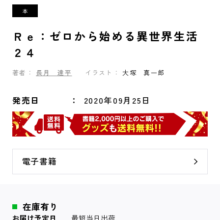
Ｒｅ：ゼロから始める異世界生活
２４
著者：
長月 達平
イラスト：
大塚 真一郎
発売日
2020年09月25日
電子書籍
在庫有り
お届け予定日
最短当日出荷