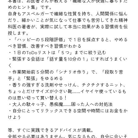
本書は、お医者さんが教える「繊細な人が快適に暮らすた
めのヒント集」です。
自身もアスペルガーで繊細な性質を持ち、人間関係に悩ん
だり、細かいことが気になって仕事でも苦労してきた精神
科医の著者が、実際に試して本当に効果がある習慣術を伝
授します。
・「ハッピーの５段階評価」で１日を採点すると、やめる
べき習慣、改善すべき習慣がわかる
・１日のToDoリストは「５つ」までに絞り込む
・緊張する会話は「話す量を10分の１」にすればうまくい
く
・作業開始前５分間の「シナリオ作り」で、「段取り苦
手」と「緊張」をゆるめる
・香りの強すぎる洗剤やせっけん、チクチクするニット、
ちょっとだけサイズが小さい靴……イヤイヤ使っているも
のは思い切って買い替える！
・大人の駄々っ子、愚痴魔……困った人への対処法
・自分にとってリラックスできる空間や時間にはお金をか
けよう
等、すぐに実践できるアドバイスが満載。
全部やる必要はありません。気になるもの、自分に合いそ