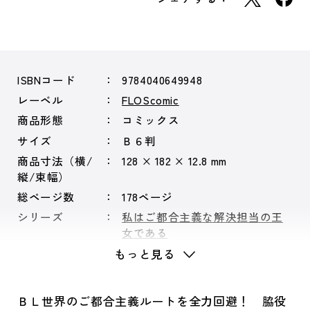
ISBNコード
9784040649948
レーベル
FLOScomic
商品形態
コミックス
サイズ
Ｂ６判
商品寸法（横/
128 × 182 × 12.8 mm
縦/束幅）
総ページ数
178ページ
シリーズ
私はご都合主義な解決担当の王
女である
もっと見る
ＢＬ世界のご都合主義ルートを全力回避！ 脇役