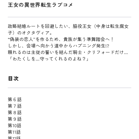
王女の異世界転生ラブコメ
政略結婚ルートを回避したい、脇役王女（中身は転生腐女
子）のオクタヴィア。
“偽装の恋人”を作るため、貴族が集う準舞踏会へ！
しかし、会場へ向かう道中からハプニング発生!?
頼れるのは主従の誓いを結んだ騎士・クリフォードだけ…
「わたくしを…守ってくれるのよね？」
目次
第６話
第７話
第８話
第９話
第10話
第11話
第12話