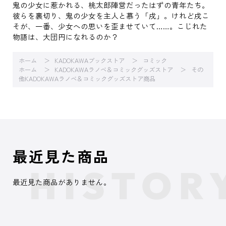
鬼の少女に惹かれる、桃太郎陣営だったはずの青年たち。
彼らを裏切り、鬼の少女を主人と慕う「戌」。けれど戌こ
そが、一番、少女への思いを歪ませていて……。こじれた
物語は、大団円になれるのか？
ホーム
KADOKAWAブックストア
コミック
ホーム
KADOKAWAラノベ＆コミックグッズストア
その
他KADOKAWAラノベ＆コミックグッズストア商品
最近見た商品
最近見た商品がありません。