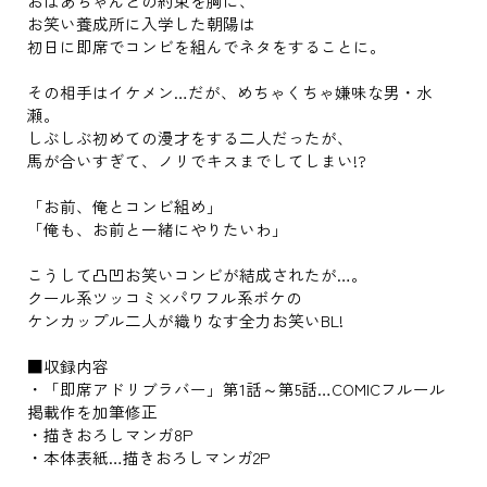
おばあちゃんとの約束を胸に、
お笑い養成所に入学した朝陽は
初日に即席でコンビを組んでネタをすることに。
その相手はイケメン…だが、めちゃくちゃ嫌味な男・水
瀬。
しぶしぶ初めての漫才をする二人だったが、
馬が合いすぎて、ノリでキスまでしてしまい!?
「お前、俺とコンビ組め」
「俺も、お前と一緒にやりたいわ」
こうして凸凹お笑いコンビが結成されたが…。
クール系ツッコミ×パワフル系ボケの
ケンカップル二人が織りなす全力お笑いBL!
■収録内容
・「即席アドリブラバー」第1話～第5話…COMICフルール
掲載作を加筆修正
・描きおろしマンガ8P
・本体表紙…描きおろしマンガ2P