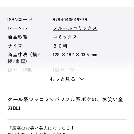
ISBNコード
9784040649979
レーベル
フルールコミックス
商品形態
コミックス
サイズ
Ｂ６判
商品寸法（横/
128 × 182 × 13.5 mm
縦/束幅）
総ページ数
162ページ
もっと見る
クール系ツッコミ×パワフル系ボケの、お笑い全
力BL!
「最高のお笑い芸人になったる！」