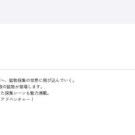
窟へ、鉱物採集の世界に飛び込んでいく。
数の鉱物が登場します。
いた採集シーンも魅力満載。
スアドベンチャー！