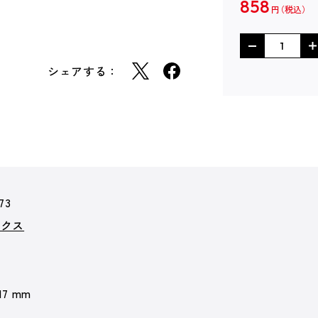
858
円
シェアする：
73
ックス
 17 mm