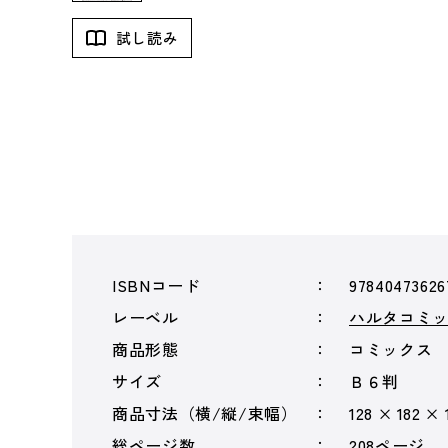
試し読み
ISBNコード
97840473626
レーベル
ハルタコミ
商品形態
コミックス
サイズ
Ｂ６判
商品寸法（横/縦/束幅）
128 × 182 ×
総ページ数
208ページ