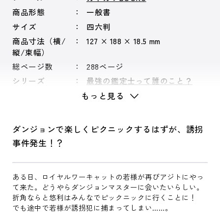
商品形態
一般書
サイズ
四六判
商品寸法（横/
127 × 188 × 18.5 mm
縦/束幅）
総ページ数
288ページ
シリーズ
最強の鑑定士って誰のこと？
もっと見る
ダンジョンで楽しくピクニックするはずが、誘拐
事件発生！？
ある日、ロイヤルワーキャットの若様が再びアジトにやっ
て来た。どうやらダンジョンマスターに会いたいらしい。
折角ならと悠利はみんなでピックニックに行くことに！
でも途中で若様が誘拐犯に捕まってしまい……。