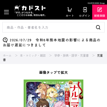
KADOKAWA Group
カート
ログイン
新規登録
2026/07/29 令和8年熊本地震の影響による商品の
お届け遅延につきまして
ホーム
本・コミック・雑誌
学参・辞典・語学・児童書
児童
書
画像タップで拡大