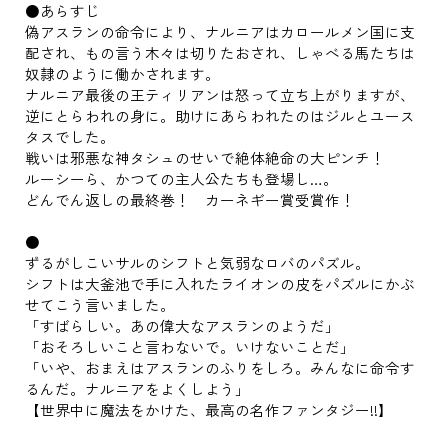
●あらすじ
偽アスランの命令により、ナルニアはカロールメン国に支
配され、もの言う木々は切りたおされ、しゃべる馬たちは
奴隷のように働かされます。
ナルニア最後の王ティリアンは怒って立ち上がりますが、
逆にとらわれの身に。助けにあらわれたのはジルとユース
タスでした。
戦いは邪悪な神タシュのせいで絶体絶命の大ピンチ！
ルーシーら、かつての主人公たちも登場し…。
どんでん返しの最終巻！ カーネギー賞受賞作！
●
ずるがしこいサルのシフトと気弱なロバのパズル。
シフトは大釜池で手に入れたライオンの皮をパズルにかぶ
せてこう言いました。
「すばらしい。あの偉大なアスランのようだ」
「おそろしいこと言わないで。いけないことだ」
「いや、おまえはアスランのふりをしろ。みんなに命令す
るんだ。ナルニアをよくしよう」
【世界中に魔法をかけた、最高の名作ファンタジー!!】