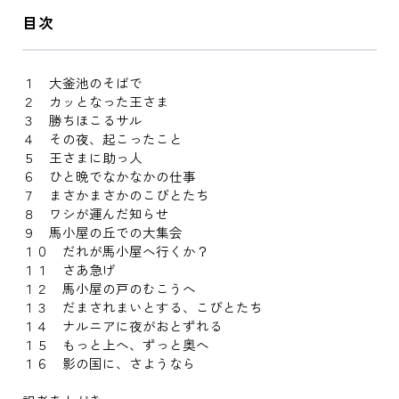
目次
１ 大釜池のそばで
２ カッとなった王さま
３ 勝ちほこるサル
４ その夜、起こったこと
５ 王さまに助っ人
６ ひと晩でなかなかの仕事
７ まさかまさかのこびとたち
８ ワシが運んだ知らせ
９ 馬小屋の丘での大集会
１０ だれが馬小屋へ行くか？
１１ さあ急げ
１２ 馬小屋の戸のむこうへ
１３ だまされまいとする、こびとたち
１４ ナルニアに夜がおとずれる
１５ もっと上へ、ずっと奥へ
１６ 影の国に、さようなら