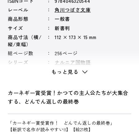
ISBNコード
9784046320544
レーベル
角川つばさ文庫
商品形態
一般書
サイズ
新書判
商品寸法（横/
112 × 173 × 15 mm
縦/束幅）
総ページ数
256ページ
シリーズ
ナルニア国物語
もっと見る
カーネギー賞受賞！かつての主人公たちが大集合
する、どんでん返しの最終巻
「カーネギー賞受賞作！ どんでん返しの最終巻」
【新訳で名作が読みやすい!!】【絵21枚】