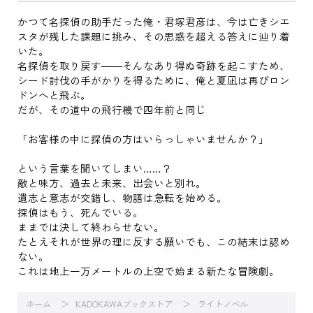
かつて名探偵の助手だった俺・君塚君彦は、今は亡きシエ
スタが残した課題に挑み、その思惑を超える答えに辿り着
いた。
名探偵を取り戻す――そんなあり得ぬ奇跡を起こすため、
シード討伐の手がかりを得るために、俺と夏凪は再びロン
ドンへと飛ぶ。
だが、その道中の飛行機で四年前と同じ
「お客様の中に探偵の方はいらっしゃいませんか？」
という言葉を聞いてしまい……？
敵と味方、過去と未来、出会いと別れ。
遺志と意志が交錯し、物語は急転を始める。
探偵はもう、死んでいる。
ままでは決して終わらせない。
たとえそれが世界の理に反する願いでも、この結末は認め
ない。
これは地上一万メートルの上空で始まる新たな冒険劇。
ホーム
KADOKAWAブックストア
ライトノベル