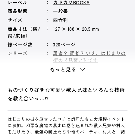
レーベル
カドカワBOOKS
商品形態
一般書
サイズ
四六判
商品寸法（横/
127 × 188 × 20.5 mm
縦/束幅）
総ページ数
320ページ
シリーズ
勇者？ 賢者？ いえ、はじまりの
街の《見習い》です
もっと見る
ものづくり好きな可愛い獣人兄妹といろんな技術
を教え合いっこ!?
はじまりの街を旅立ったコチは師匠たちと大規模イベント
に参加。凶悪な魔物の暴走に巻き込まれた獣人兄妹や村人
を助けたり、最強の師匠たちや他のパーティ、村人と一緒