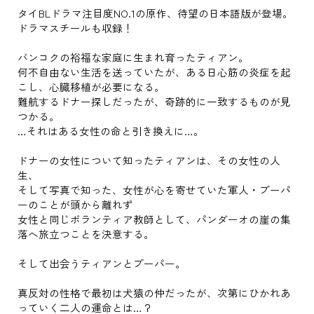
タイBLドラマ注目度NO.1の原作、待望の日本語版が登場。
ドラマスチールも収録！
バンコクの裕福な家庭に生まれ育ったティアン。
何不自由ない生活を送っていたが、ある日心筋の炎症を起
こし、心臓移植が必要になる。
難航するドナー探しだったが、奇跡的に一致するものが見
つかる。
…それはある女性の命と引き換えに…。
ドナーの女性について知ったティアンは、その女性の人
生、
そして写真で知った、女性が心を寄せていた軍人・プーパ
ーのことが頭から離れず
女性と同じボランティア教師として、パンダーオの崖の集
落へ旅立つことを決意する。
そして出会うティアンとプーパー。
真反対の性格で最初は犬猿の仲だったが、次第にひかれあ
っていく二人の運命とは…？