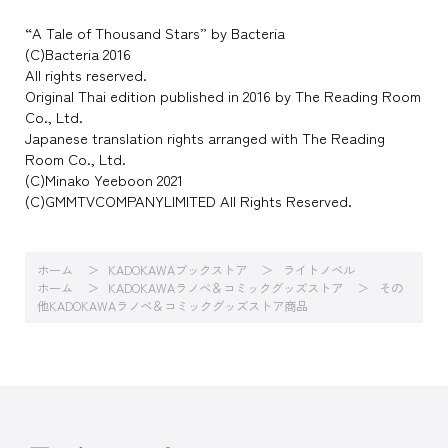
“A Tale of Thousand Stars” by Bacteria
(C)Bacteria 2016
All rights reserved.
Original Thai edition published in 2016 by The Reading Room
Co., Ltd.
Japanese translation rights arranged with The Reading
Room Co., Ltd.
(C)Minako Yeeboon 2021
(C)GMMTVCOMPANYLIMITED All Rights Reserved.
ホーム
KADOKAWAブックストア
ライトノベル
ホーム
KADOKAWAラノベ＆コミックグッズストア
その
他KADOKAWAラノベ＆コミックグッズストア商品