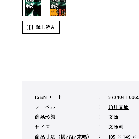
試し読み
ISBNコード
97840411096
レーベル
角川文庫
商品形態
文庫
サイズ
文庫判
商品寸法（横/縦/束幅）
105 × 149 ×