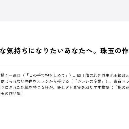
な気持ちになりたいあなたへ。珠玉の作
を描く一遍目（「この手で抱きしめて」）。岡山藩の若き城主池田綱政
然信じられない告白をカレシから受ける（「カレシの卒業」）。東京マ
ざりにされた記憶を持つ女性が、優しさと真実を取り戻す物語（「桃の
珠玉の作品集！