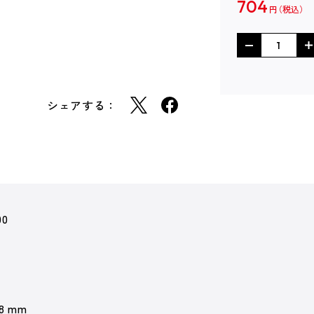
704
円
シェアする：
00
 8 mm