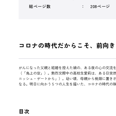
総ページ数
208ページ
コロナの時代だからこそ、前向き
がんになった父親と結婚を控えた娘の、ある夜の心の交流
（「烏上の空」）。熱烈交際中の高校生愛莉は、ある日突
ニッシュ・ゲートから」）。幼い頃、母親から桃畑に置き
なる。明日に向かう５つの人生を描いた、コロナの時代の
目次