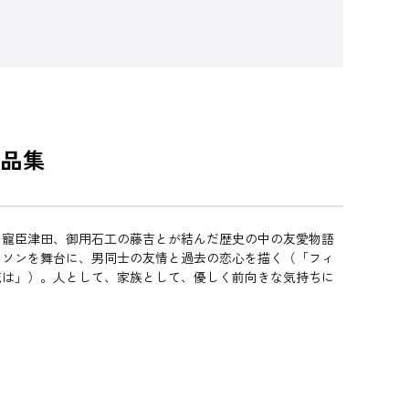
品集
と寵臣津田、御用石工の藤吉とが結んだ歴史の中の友愛物語
ラソンを舞台に、男同士の友情と過去の恋心を描く（「フィ
花は」）。人として、家族として、優しく前向きな気持ちに