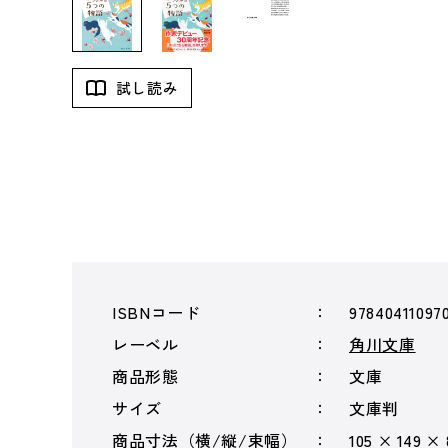
試し読み
ISBNコード
97840411097
レーベル
角川文庫
商品形態
文庫
サイズ
文庫判
商品寸法（横/縦/束幅）
105 × 149 ×