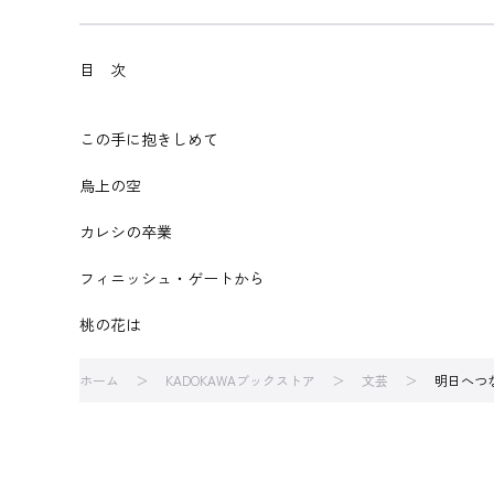
目 次
この手に抱きしめて
烏上の空
カレシの卒業
フィニッシュ・ゲートから
桃の花は
ホーム
KADOKAWAブックストア
文芸
明日へつ