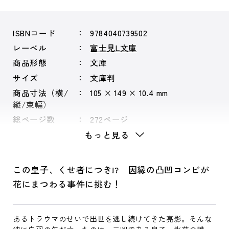
ISBNコード
9784040739502
レーベル
富士見L文庫
商品形態
文庫
サイズ
文庫判
商品寸法（横/
105 × 149 × 10.4 mm
縦/束幅）
総ページ数
272ページ
もっと見る
この皇子、くせ者につき!? 因縁の凸凹コンビが
花にまつわる事件に挑む！
あるトラウマのせいで出世を逃し続けてきた亮影。そんな