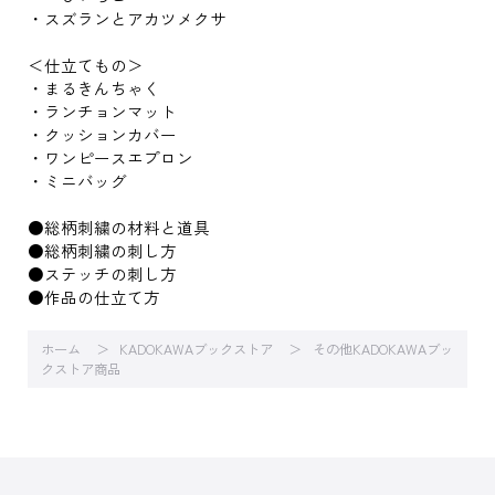
・スズランとアカツメクサ
＜仕立てもの＞
・まるきんちゃく
・ランチョンマット
・クッションカバー
・ワンピースエプロン
・ミニバッグ
●総柄刺繍の材料と道具
●総柄刺繍の刺し方
●ステッチの刺し方
●作品の仕立て方
ホーム
KADOKAWAブックストア
その他KADOKAWAブッ
クストア商品