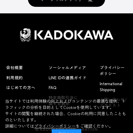
会社概要
ソーシャルメディア
プライバシー
ポリシー
利用規約
LINE IDの連携ガイド
International
はじめての方へ
FAQ
Shipping
よくあるお問い合わせ
特定商取引法に
お問い合わせ/
当サイトでは利用体験の向上およびコンテンツの最適な提供、ト
関する表示
リクエスト
ラフィックの分析を目的としてCookieを使用しています。
サイトの閲覧を継続された場合、Cookieの利用に同意したことも
のといたします。
詳細については
プライバシーポリシー
をご確認ください。
© KADOKAWA CORPORATION