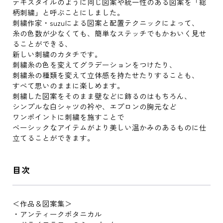
テキスタイルのように同じ図案や統一性のある図案を「総
柄刺繍」と呼ぶことにしました。
刺繍作家・suzuによる図案と配置テクニックによって、
糸の色数が少なくても、簡単なステッチでもかわいく見せ
ることができる、
新しい刺繍のカタチです。
刺繍糸の色を変えてグラデーションをつけたり、
刺繍糸の種類を変えて立体感を持たせたりすることも、
すべて思いのままに楽しめます。
刺繍した図案をそのまま壁などに飾るのはもちろん、
シンプルな白シャツの衿や、エプロンの胸元など
ワンポイントに刺繍を施すことで
ベーシックなアイテムがより美しい温かみのあるものに仕
立てることができます。
目次
＜作品＆図案集＞
・アンティークボタニカル