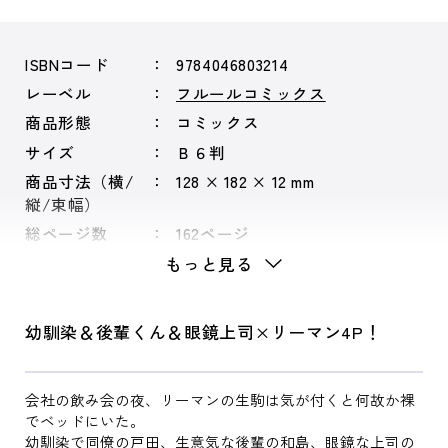
ISBNコード
9784046803214
レーベル
フルールコミックス
商品形態
コミックス
サイズ
Ｂ６判
商品寸法（横/
128 × 182 × 12 mm
縦/束幅）
総ページ数
162ページ
もっと見る
幼馴染＆後輩くん＆眼鏡上司×リーマン4P！
会社の飲み会の夜、リーマンの生駒は気が付くと何故か裸
でベッドにいた。
幼馴染で同僚の戸田、生意気な後輩の和島、眼鏡な上司の