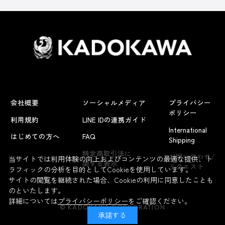
会社概要
ソーシャルメディア
プライバシー
ポリシー
利用規約
LINE IDの連携ガイド
International
はじめての方へ
FAQ
Shipping
よくあるお問い合わせ
特定商取引法に
お問い合わせ/
当サイトでは利用体験の向上およびコンテンツの最適な提供、ト
関する表示
リクエスト
ラフィックの分析を目的としてCookieを使用しています。
サイトの閲覧を継続された場合、Cookieの利用に同意したことも
のといたします。
詳細については
プライバシーポリシー
をご確認ください。
© KADOKAWA CORPORATION
承諾する