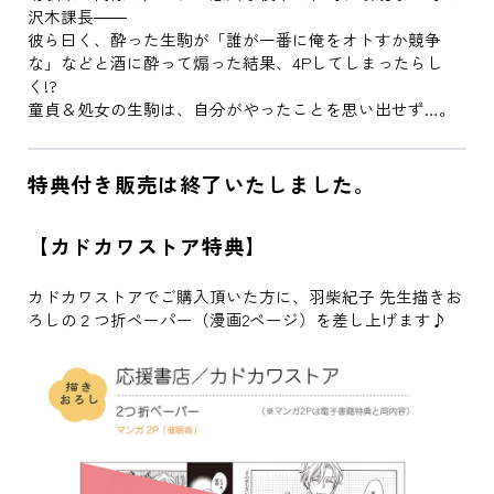
沢木課長――
彼ら曰く、酔った生駒が「誰が一番に俺をオトすか競争
な」などと酒に酔って煽った結果、4Pしてしまったらし
く!?
童貞＆処女の生駒は、自分がやったことを思い出せず…。
特典付き販売は終了いたしました。
【カドカワストア特典】
カドカワストアでご購入頂いた方に、羽柴紀子 先生描きお
ろしの２つ折ペーパー（漫画2ページ）を差し上げます♪