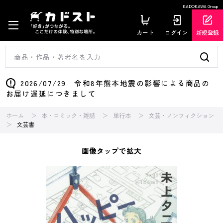
KADOKAWA Group
カート
ログイン
新規登録
2026/07/29 令和8年熊本地震の影響による商品の
お届け遅延につきまして
ホーム
本・コミック・雑誌
単行本
文芸・ノンフィクション
文芸書
画像タップで拡大