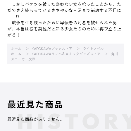
しかしバケツを被った奇妙な少女を拾ったことから、た
だでさえ終わっているささやかな日常まで崩壊する羽目に
――!?
戦争を生き残ったために卑怯者の汚名を被せられた男
が、本当は彼を英雄だと知る少女たちのために再び立ち上
がる！
ホーム
KADOKAWAブックストア
ライトノベル
ホーム
KADOKAWAラノベ＆コミックグッズストア
角川
スニーカー文庫
最近見た商品
最近見た商品がありません。