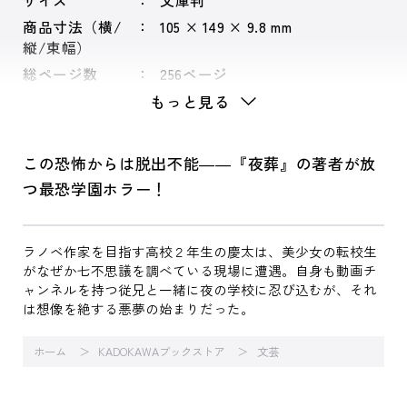
サイズ
文庫判
商品寸法（横/
105 × 149 × 9.8 mm
縦/束幅）
総ページ数
256ページ
もっと見る
この恐怖からは脱出不能――『夜葬』の著者が放
つ最恐学園ホラー！
ラノベ作家を目指す高校２年生の慶太は、美少女の転校生
がなぜか七不思議を調べている現場に遭遇。自身も動画チ
ャンネルを持つ従兄と一緒に夜の学校に忍び込むが、それ
は想像を絶する悪夢の始まりだった。
ホーム
KADOKAWAブックストア
文芸