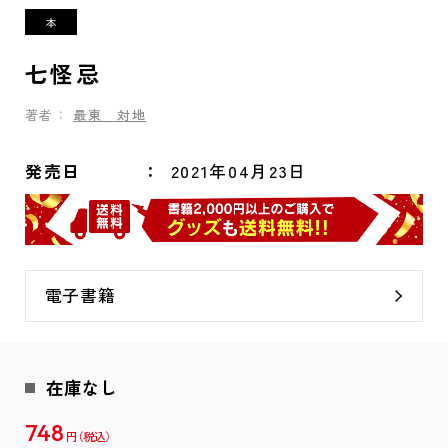
七怪忌
著者：
最東 対地
発売日
2021年04月23日
電子書籍
在庫なし
748
円