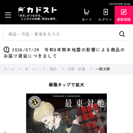
KADOKAWA Group
カート
ログイン
新規登録
2026/07/29 令和8年熊本地震の影響による商品の
お届け遅延につきまして
ホーム
本・コミック・雑誌
文庫・新書
一般文庫
画像タップで拡大