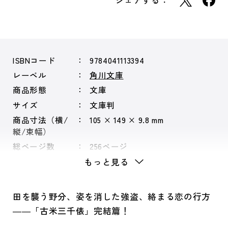
シェアする：
ISBNコード
9784041113394
レーベル
角川文庫
商品形態
文庫
サイズ
文庫判
商品寸法（横/
105 × 149 × 9.8 mm
縦/束幅）
総ページ数
256ページ
もっと見る
田を襲う野分、姿を消した強盗、絡まる恋の行方
――「古米三千俵」完結篇！