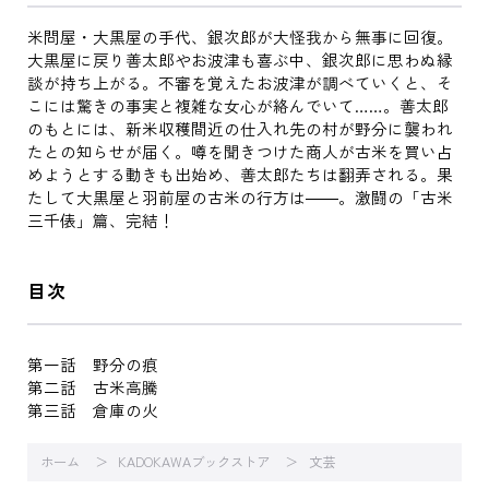
米問屋・大黒屋の手代、銀次郎が大怪我から無事に回復。
大黒屋に戻り善太郎やお波津も喜ぶ中、銀次郎に思わぬ縁
談が持ち上がる。不審を覚えたお波津が調べていくと、そ
こには驚きの事実と複雑な女心が絡んでいて……。善太郎
のもとには、新米収穫間近の仕入れ先の村が野分に襲われ
たとの知らせが届く。噂を聞きつけた商人が古米を買い占
めようとする動きも出始め、善太郎たちは翻弄される。果
たして大黒屋と羽前屋の古米の行方は――。激闘の「古米
三千俵」篇、完結！
目次
第一話 野分の痕
第二話 古米高騰
第三話 倉庫の火
ホーム
KADOKAWAブックストア
文芸