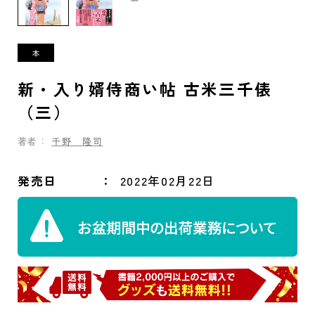
新・入り婿侍商い帖 古米三千俵
（三）
著者：
千野 隆司
発売日
2022年02月22日