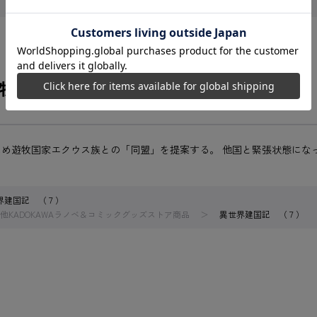
牧国家と軍事同盟締結を目指す──。
め遊牧国家エクウス族との「同盟」を提案する。 他国と緊張状態にな
界建国記 （７）
他KADOKAWAラノベ＆コミックグッズストア商品
異世界建国記 （７）