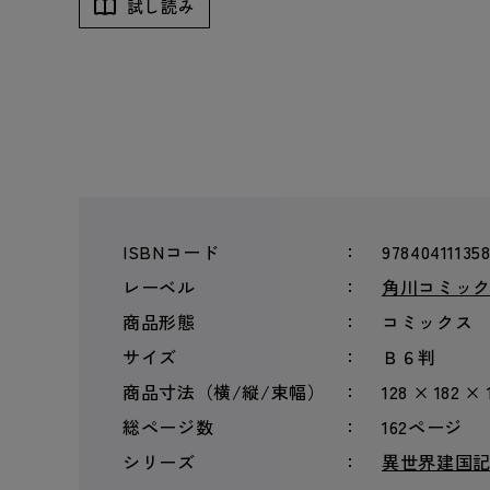
試し読み
ISBNコード
97840411135
レーベル
角川コミッ
商品形態
コミックス
サイズ
Ｂ６判
商品寸法（横/縦/束幅）
128 × 182 ×
総ページ数
162ページ
シリーズ
異世界建国