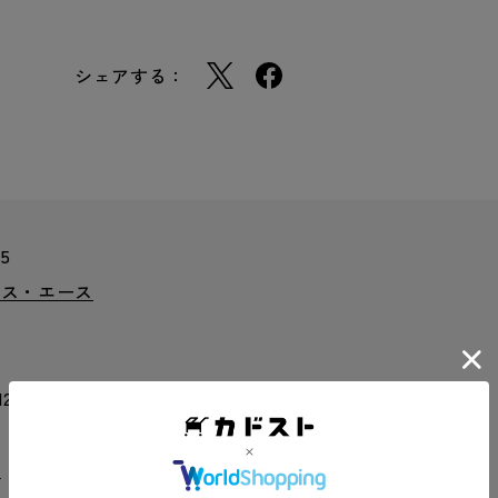
シェアする：
85
クス・エース
 12 mm
記