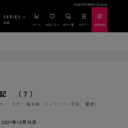
KADOKAWA Group
SERIES
作品
カート
お気に入り
SNS一覧
ログイン
新規登録
記 （７）
ＭＩ
原作：
桜木桜
キャラクター原案：
屡那
2021年12月10日