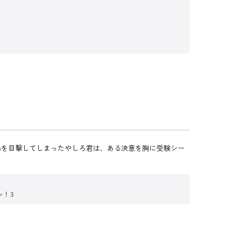
場を目撃してしまったやしろ君は、ある決意を胸に受験シー
！ 3