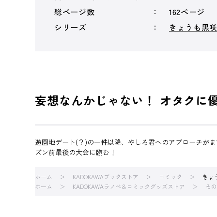
総ページ数
162ページ
シリーズ
きょうも黒
妄想なんかじゃない！ オタクに優
遊園地デート(？)の一件以降、やしろ君へのアプローチが
ズン前最後の大会に臨む！
ホーム
KADOKAWAブックストア
コミック
きょ
ホーム
KADOKAWAラノベ＆コミックグッズストア
その