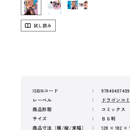
試し読み
ISBNコード
97840407409
レーベル
ドラゴンコ
商品形態
コミックス
サイズ
Ｂ６判
商品寸法（横/縦/束幅）
128 × 182 × 