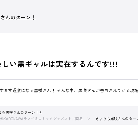
咲さんのターン！
しい黒ギャルは実在するんです!!!
ますます過激になる黒咲さん！ そんな中、黒咲さんが告白されている現
うも黒咲さんのターン！ 3
他KADOKAWAラノベ＆コミックグッズストア商品
きょうも黒咲さんのターン