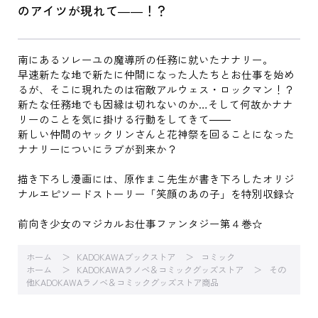
のアイツが現れて――！？
南にあるソレーユの魔導所の任務に就いたナナリー。
早速新たな地で新たに仲間になった人たちとお仕事を始め
るが、そこに現れたのは宿敵アルウェス・ロックマン！？
新たな任務地でも因縁は切れないのか…そして何故かナナ
リーのことを気に掛ける行動をしてきて――
新しい仲間のヤックリンさんと花神祭を回ることになった
ナナリーについにラブが到来か？
描き下ろし漫画には、原作まこ先生が書き下ろしたオリジ
ナルエピソードストーリー「笑顔のあの子」を特別収録☆
前向き少女のマジカルお仕事ファンタジー第４巻☆
ホーム
KADOKAWAブックストア
コミック
ホーム
KADOKAWAラノベ＆コミックグッズストア
その
他KADOKAWAラノベ＆コミックグッズストア商品