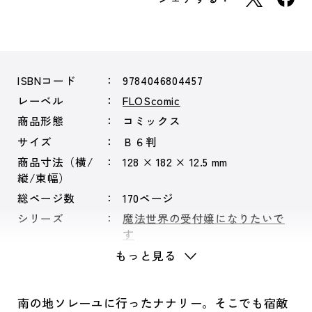
ISBNコード
9784046804457
レーベル
FLOScomic
商品形態
コミックス
サイズ
Ｂ６判
商品寸法（横/
128 × 182 × 12.5 mm
縦/束幅）
総ページ数
170ページ
シリーズ
魔法世界の受付嬢になりたいで
す
もっと見る
南の地ソレーユに行ったナナリー。そこでも宿敵