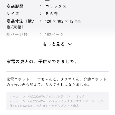
商品形態
コミックス
サイズ
Ｂ６判
商品寸法（横/
128 × 182 × 12 mm
縦/束幅）
総ページ数
162ページ
シリーズ
僕の妻は感情がない
もっと見る
家電の妻との、子供ができました。
家電ロボットミーナちゃんと、タクマくん。介護ロボット
のマモル君も加えて、３人ぐらしになりました。
ホーム
KADOKAWAブックストア
コミック
ホーム
KADOKAWAラノベ＆コミックグッズストア
その
他KADOKAWAラノベ＆コミックグッズストア商品