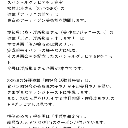
スペシャルグラビアも大充実！
松村北斗さん（SixTONES）の
連載「アトリエの前で」は
東京のアーティゾン美術館を訪問します。
愛知県出身・浮所飛貴さん（美 少年/ジャニーズJr.）の
連載「ボク、浮所飛貴と申します！」は
主演映画「胸が鳴るのは君のせい」
完成報告イベントの様子などに密着。
その映画公開を記念したスペシャルグラビア６Pを合わ
せ、
今号は浮所飛貴さん企画が2本立てです。
SKE48の好評連載「同好会 活動報告書」は、
食パン同好会の斉藤真木子さんが田辺美月さんを誘い、
さまざまなアレンジトーストに挑戦します。
また、2.5次元界をけん引する注目俳優・佐藤流司さんの
６Pグラビアも必見です。
恒例のめちゃ得企画は「半額中華定食」。
総額なんと￥13,318相当のクーポンが付いています。