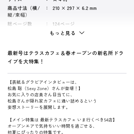
商品寸法（横/
210 × 297 × 6.2 mm
縦/束幅）
総ページ数
124ページ
もっと見る
最新号はテラスカフェ＆春オープンの新名所ドラ
イブを大特集！
【表紙＆グラビアインタビューは、
松島 聡（Sexy Zone）さんが登場！】
お気に入りの店員さん目当てに、
松島さんが隠れ家カフェに通い詰めるという
妄想ストーリーを展開します。
【メイン特集は 最新テラスカフェ いま行くべき54店】
オープンエアで気持ちいい時間を過ごせる、
初夏にぴったりの特集です。