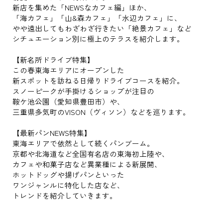
新店を集めた「NEWSなカフェ編」ほか、
「海カフェ」「山&森カフェ」「水辺カフェ」に、
やや遠出してもわざわざ行きたい「絶景カフェ」など
シチュエーション別に極上のテラスを紹介します。
【新名所ドライブ特集】
この春東海エリアにオープンした
新スポットを訪ねる日帰りドライブコースを紹介。
スノーピークが手掛けるショップが注目の
鞍ケ池公園（愛知県豊田市）や、
三重県多気町のVISON（ヴィソン）などを巡ります。
【最新パンNEWS特集】
東海エリアで依然として続くパンブーム。
京都や北海道など全国有名店の東海初上陸や、
カフェや和菓子店など異業種による新展開、
ホットドッグや揚げパンといった
ワンジャンルに特化した店など、
トレンドを紹介していきます。