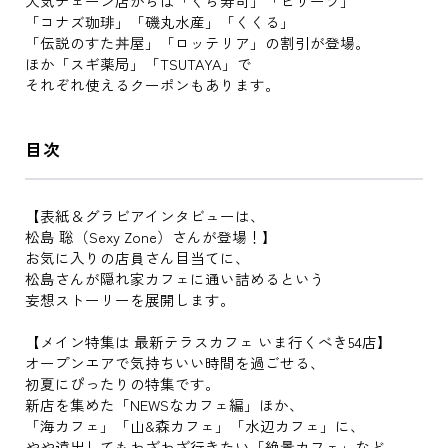
人気チェーン店からは「くら寿司」「ピザーラ」
「コナズ珈琲」「磯丸水産」「くくる」
「伝説のすた丼屋」「ロッテリア」の割引が登場。
ほか「スギ薬局」「TSUTAYA」で
それぞれ使えるクーポンもあります。
目次
【表紙＆グラビアインタビューは、
松島 聡（Sexy Zone）さんが登場！】
お気に入りの店員さん目当てに、
松島さんが隠れ家カフェに通い詰めるという
妄想ストーリーを展開します。
【メイン特集は 最新テラスカフェ いま行くべき54店】
オープンエアで気持ちいい時間を過ごせる、
初夏にぴったりの特集です。
新店を集めた「NEWSなカフェ編」ほか、
「海カフェ」「山&森カフェ」「水辺カフェ」に、
やや遠出してもわざわざ行きたい「絶景カフェ」など