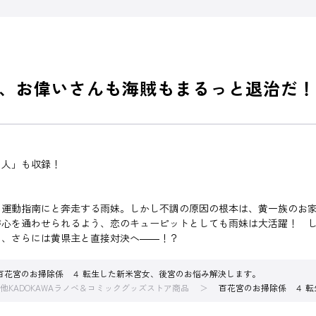
、お偉いさんも海賊もまるっと退治だ！
る人」も収録！
運動指南にと奔走する雨妹。しかし不調の原因の根本は、黄一族のお家
が心を通わせられるよう、恋のキューピットとしても雨妹は大活躍！ 
り、さらには黄県主と直接対決へ――！？
百花宮のお掃除係 ４ 転生した新米宮女、後宮のお悩み解決します。
他KADOKAWAラノベ＆コミックグッズストア商品
百花宮のお掃除係 ４ 