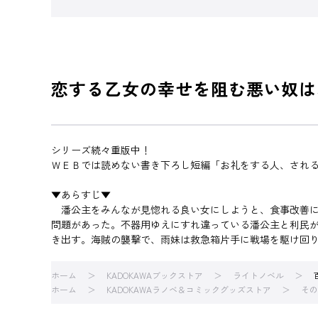
恋する乙女の幸せを阻む悪い奴は
シリーズ続々重版中！
ＷＥＢでは読めない書き下ろし短編「お礼をする人、され
▼あらすじ▼
潘公主をみんなが見惚れる良い女にしようと、食事改善に
問題があった。不器用ゆえにすれ違っている潘公主と利民
き出す。海賊の襲撃で、雨妹は救急箱片手に戦場を駆け回
ホーム
KADOKAWAブックストア
ライトノベル
ホーム
KADOKAWAラノベ＆コミックグッズストア
その