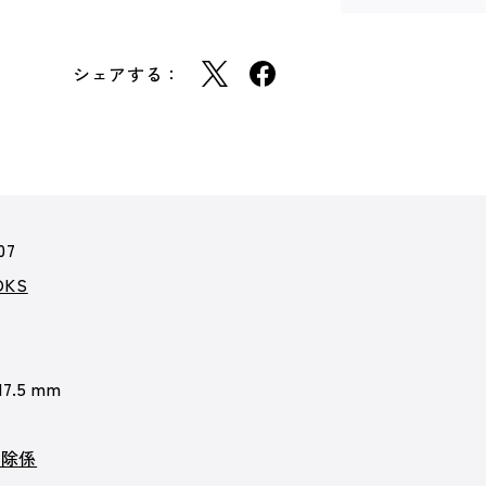
シェアする：
07
KS
17.5 mm
掃除係