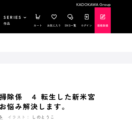
KADOKAWA Group
SERIES
作品
カート
お気に入り
SNS一覧
ログイン
新規登録
掃除係 ４ 転生した新米宮
お悩み解決します。
み
イラスト：
しのとうこ