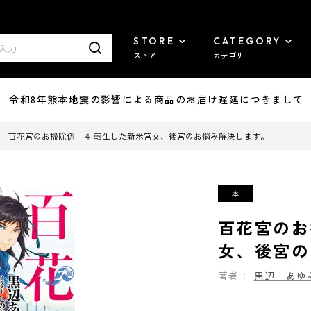
STORE
CATEGORY
ストア
カテゴリ
7/29 令和8年熊本地震の影響による商品のお届け遅延につきまして
百花宮のお掃除係 ４ 転生した新米宮女、後宮のお悩み解決します。
百花宮のお
女、後宮の
著者：
黒辺 あゆ