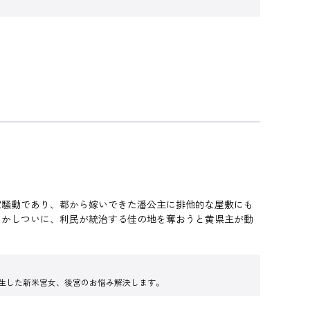
騒動であり、都から嫁いできた潘公主に排他的な屋敷にも
しかしついに、利民が統治する佳の地を奪おうと黄県主が動
転生した新米宮女、後宮のお悩み解決します。