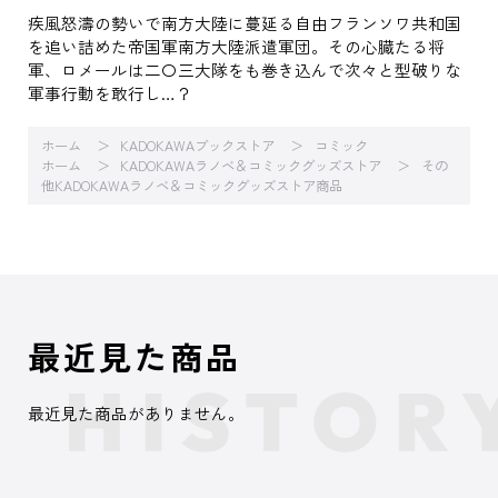
疾風怒濤の勢いで南方大陸に蔓延る自由フランソワ共和国
を追い詰めた帝国軍南方大陸派遣軍団。その心臓たる将
軍、ロメールは二〇三大隊をも巻き込んで次々と型破りな
軍事行動を敢行し…？
ホーム
KADOKAWAブックストア
コミック
ホーム
KADOKAWAラノベ＆コミックグッズストア
その
他KADOKAWAラノベ＆コミックグッズストア商品
最近見た商品
最近見た商品がありません。