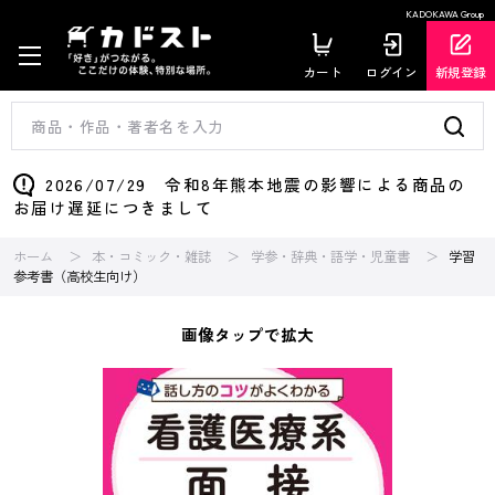
KADOKAWA Group
カート
ログイン
新規登録
2026/07/29 令和8年熊本地震の影響による商品の
お届け遅延につきまして
ホーム
本・コミック・雑誌
学参・辞典・語学・児童書
学習
参考書（高校生向け）
画像タップで拡大