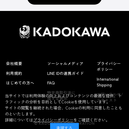
会社概要
ソーシャルメディア
プライバシー
ポリシー
利用規約
LINE IDの連携ガイド
International
はじめての方へ
FAQ
Shipping
よくあるお問い合わせ
特定商取引法に
お問い合わせ/
当サイトでは利用体験の向上およびコンテンツの最適な提供、ト
関する表示
リクエスト
ラフィックの分析を目的としてCookieを使用しています。
サイトの閲覧を継続された場合、Cookieの利用に同意したことも
のといたします。
詳細については
プライバシーポリシー
をご確認ください。
© KADOKAWA CORPORATION
承諾する