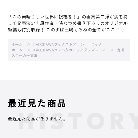
「この素晴らしい世界に祝福を！」の画集第二弾が満を持
して発売決定！原作者・暁なつめ書き下ろしのオリジナル
短編も特別収録！ このすば三嶋くろねの全てがここに！
ホーム
KADOKAWAブックストア
コミック
ホーム
KADOKAWAラノベ＆コミックグッズストア
角川
スニーカー文庫
最近見た商品
最近見た商品がありません。