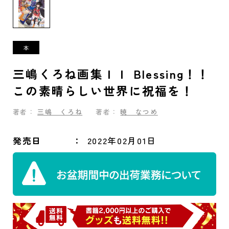
三嶋くろね画集ＩＩ Blessing！！
この素晴らしい世界に祝福を！
著者：
三嶋 くろね
著者：
暁 なつめ
発売日
2022年02月01日