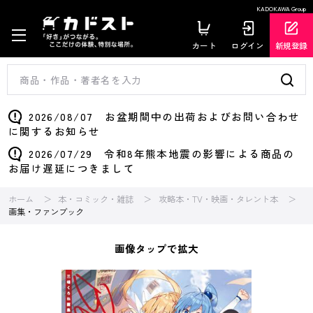
KADOKAWA Group
カート
ログイン
新規登録
2026/08/07 お盆期間中の出荷およびお問い合わせ
に関するお知らせ
2026/07/29 令和8年熊本地震の影響による商品の
お届け遅延につきまして
ホーム
本・コミック・雑誌
攻略本・TV・映画・タレント本
画集・ファンブック
画像タップで拡大