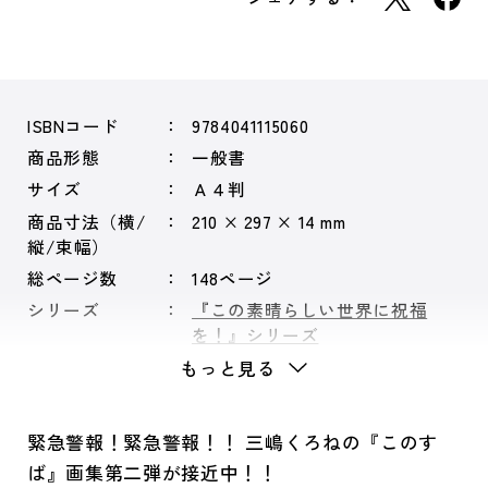
ISBNコード
9784041115060
商品形態
一般書
サイズ
Ａ４判
商品寸法（横/
210 × 297 × 14 mm
縦/束幅）
総ページ数
148ページ
シリーズ
『この素晴らしい世界に祝福
を！』シリーズ
もっと見る
緊急警報！緊急警報！！ 三嶋くろねの『このす
ば』画集第二弾が接近中！！