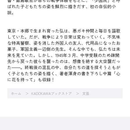
督・飯島敏宏が自らの戦争体験をもとに、「少国民」と呼
ばれた子どもたちの姿を鮮烈に描きだす、初の自伝的小
説。
東京・本郷で生まれ育った弘は、悪ガキ仲間と毎日を謳歌
していた。だが、戦争により日常は変わっていく。不気味
な特高警察、姿を消した外国人の友人、代用品になったお
菓子、軍国主義一辺倒の先生。そんな中でも、弘たちは未
来を見ていた。しかし、1945年３月、中学受験のため疎開
先から戻った彼らを襲ったのは、想像を絶する大空襲だっ
た――。終戦後の混乱の中、自分たちの道を探そうともが
く子どもたちの姿を描く、著者渾身の書き下ろし中篇「心
に花を持って」も収録！
ホーム
KADOKAWAブックストア
文芸