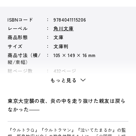
ISBNコード
9784041115206
レーベル
角川文庫
商品形態
文庫
サイズ
文庫判
商品寸法（横/
105 × 149 × 16 mm
縦/束幅）
総ページ数
432ページ
もっと見る
東京大空襲の夜、炎の中を走り抜けた親友は戻ら
なかった――
『ウルトラＱ』『ウルトラマン』『泣いてたまるか』の監