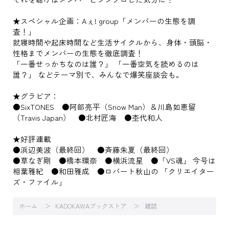
★スペシャル企画：Aぇ! group「メンバーの生態を調
査！」
就寝時間や起床時間など生活サイクルから、身体・頭脳・
性格までメンバーの生態を徹底調査！
「一番せっかちなのは誰？」 「一番空気を読めるのは
誰？」 などテーマ別で、みんなで爆笑座談会も。
★グラビア：
●SixTONES ●阿部亮平（Snow Man）＆川島如恵留
（Travis Japan） ●北村匠海 ●杢代和人
★好評連載
●浜辺美波（最終回） ●斉藤朱夏（最終回）
●草なぎ剛 ●橋本環奈 ●横浜流星 ●「VS魂」 今号は
相葉雅紀 ●和田雅成 ●ロバート秋山の 「クリエイター
ズ・ファイル」
ホーム
KADOKAWAブックストア
雑誌