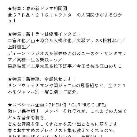
★特集：春の新ドラマ相関図
全５７作品・２１６キャラクターの人間関係がまる分か
り！
★特集：新ドラマ俳優陣インタビュー
二宮和也／山田涼介＆大橋和也／広瀬アリス&松村北斗／
上野樹里／
ディーン・フジオカ＆岸井ゆきの＆ユースケ・サンタマリ
ア／高橋一生＆柴咲コウ／
黒島結菜／土屋太鳳＆松下洸平／今田美桜＆江口のりこ
★特集：新番組、全部見せます！
サンドウィッチマンや関ジャニ∞の冠番組など、全２２１
本をジャンル別・曜日別にご紹介。
★スペシャル企画：7 MEN 侍「OUR MUSIC LIFE」
激レア保存版！ メンバーそれぞれが、これまでの人生で
どんな音楽を聴き、
どんな音楽を愛してきたかを思い出とともに語ります。
春におすすめのプレイリスト集も教えてくれるので、
それを聴けばメンバーとシンクロした気分に！