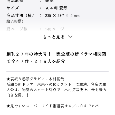
商品形態
雑誌
サイズ
Ａ４判 変形
商品寸法（横/
235 × 297 × 4 mm
縦/束幅）
総ページ数
148ページ
もっと見る
創刊２７年の特大号！ 完全版の新ドラマ相関図
で全４７作・２１６人を紹介
★表紙＆巻頭グラビア：木村拓哉
話題の新ドラマ「未来への10カウント」に主演。今度の主
人公は、物語のスタート時点で「木村拓哉史上、最も後ろ
向きな男」！
★見やすいスーパーワイド番組表は４／３０までカバー