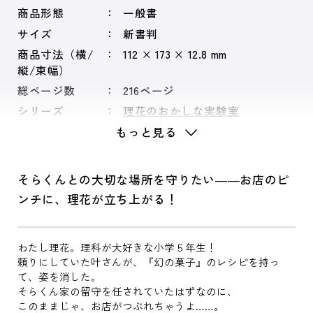
商品形態
一般書
サイズ
新書判
商品寸法（横/
112 × 173 × 12.8 mm
縦/束幅）
総ページ数
216ページ
シリーズ
理花のおかしな実験室
もっと見る
そらくんとの大切な場所を守りたい――お店のピ
ンチに、理花が立ち上がる！
わたし理花。理科が大好きな小学５年生！
頼りにしていた叶さんが、『幻の菓子』のレシピを持っ
て、姿を消した。
そらくん家の留守を任されていたはずなのに、
このままじゃ、お店がつぶれちゃうよ……。