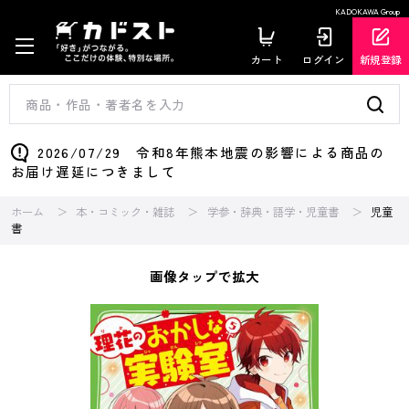
KADOKAWA Group
カート
ログイン
新規登録
2026/07/29 令和8年熊本地震の影響による商品の
お届け遅延につきまして
ホーム
本・コミック・雑誌
学参・辞典・語学・児童書
児童
書
画像タップで拡大