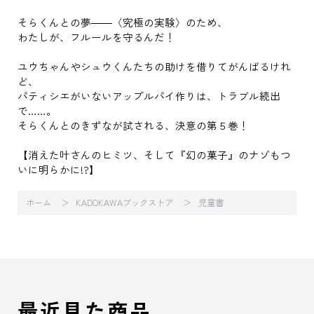
そらくんとの夢――〈究極の実験〉のため、
わたしが、フルールを守るんだ！
ユウちゃんやシュウくんたちの助けを借りてがんばるけれ
ど、
パティシエがいないアップルパイ作りは、トラブル続出
で……。
そらくんとのきずなが試される、決意の第５巻！
【消えた叶さんのヒミツ、そして『幻の菓子』のナゾもつ
いに明らかに!?】
ホーム
KADOKAWAブックストア
児童書
最近見た商品