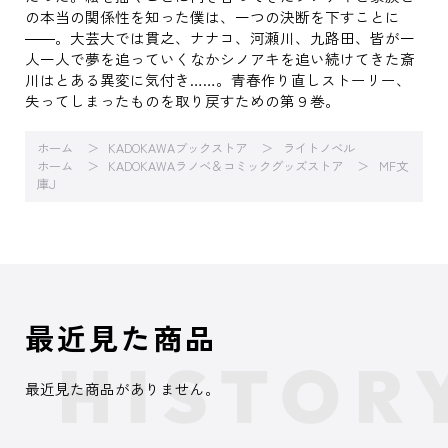
の本当の関係性を知った僕は、一つの決断を下すことに
――。大芸大では貫之、ナナコ、河瀬川、九路田、皆が一
人一人で夢を追っていくなかシノアキを追い続けてきた斎
川はとある異変に気付き……。青春作り直しストーリー、
失ってしまったものを取り戻すための第９巻。
ホーム
KADOKAWAブックストア
ライトノベル
ホーム
KADOKAWAラノベ＆コミックグッズストア
MF文
庫J
最近見た商品
最近見た商品がありません。