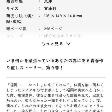
商品形態
文庫
サイズ
文庫判
商品寸法（横/
105 × 149 × 14.0 mm
縦/束幅）
総ページ数
296ページ
シリーズ
ぼくたちのリメイク
もっと見る
いま何かを頑張っているあなたの為にある青春作
り直しストーリー、第９巻！
「福岡に――いっしょに来てくれん？」体調を崩し倒れて
しまったシノアキの付き添いとして福岡の実家へと向かっ
た僕、橋場恭也。彼女が生まれ育った故郷を見て、家族と
触れ合い、知らなかった一面を少しずつ知っていく。夜、
連れてこられたのは彼女の亡くなったお母さんのアトリエ
だった。絵を描くことに向き合ってきたシノアキと家族と