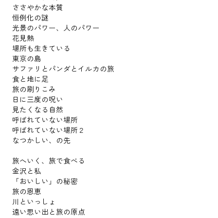
ささやかな本質
恒例化の謎
光景のパワー、人のパワー
花見熱
場所も生きている
東京の島
サファリとパンダとイルカの旅
食と地に足
旅の刷りこみ
日に三度の呪い
見たくなる自然
呼ばれていない場所
呼ばれていない場所２
なつかしい、の先
旅へいく、旅で食べる
金沢と私
「おいしい」の秘密
旅の恩恵
川といっしょ
遠い思い出と旅の原点