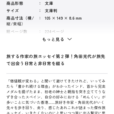
商品形態
文庫
サイズ
文庫判
商品寸法（横/
105 × 149 × 8.6 mm
縦/束幅）
総ページ数
224ページ
もっと見る
旅する作家の旅エッセイ第２弾！角田光代が旅先
で出会う日常と非日常を綴る
「価値観が変わる」と聞いて避けてきたけれど、いってみ
たら「書かれ続ける理由」がわかったインド、首から完走
メダルを提げたまま、初老の紳士と親指を突き立ててうな
ずき合ったスペイン、自分の好みにおける「めんくい」が
多いことに気づいた香港……旅好き作家・角田光代がいく
先々を歩き回り、走り、感じたあれこれが詰まった傑作旅
エッセイ。いきたくないのにと思いつつ旅に出る贅沢に思