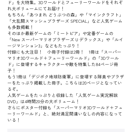
ド」を大特集。3Dワールドとフューリーワールドをそれぞ
れ大ボリュームにてお届け！
もちろん「あつまれ どうぶつの森」や「マインクラフト」
「大乱闘スマッシュブラザーズ SPECIAL」など人気ゲーム
も多数掲載！
そのほか最新ゲームの「ミートピア」や定番ゲームの
「New スーパーマリオブラザーズ U デラックス」や「ルイ
ージマンション3」などもたっぷり！
付録にも大注目！ 小冊子付録は2冊！ 1冊は「スーパー
マリオ3Dワールド＋フューリーワールド」の「3Dワール
ド」に登場するキャラクターや敵を特集した84ページ冊
子！
もう1冊は「デジボク地球防衛軍」に登場する隊員やブラザ
ーをたっぷり掲載した冊子。こちらは20ページとなってい
るぞ。
人気ゲームをたっぷりと収録した「人気ゲーム実況解説
DVD」は4時間20分の大ボリューム！
さらにポスター付録も「スーパーマリオ3Dワールド＋フュ
ーリーワールド」と、絶対満足間違いなしの内容になって
いる！