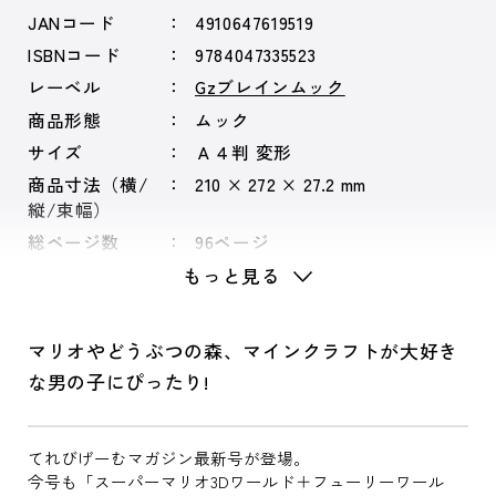
JANコード
4910647619519
ISBNコード
9784047335523
レーベル
Gzブレインムック
商品形態
ムック
サイズ
Ａ４判 変形
商品寸法（横/
210 × 272 × 27.2 mm
縦/束幅）
総ページ数
96ページ
もっと見る
マリオやどうぶつの森、マインクラフトが大好き
な男の子にぴったり!
てれびげーむマガジン最新号が登場。
今号も「スーパーマリオ3Dワールド＋フューリーワール