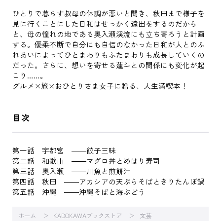
ひとりで暮らす叔母の体調が悪いと聞き、秋田まで様子を
見に行くことにした日和はせっかく遠出をするのだから
と、母の憧れの地である奥入瀬渓流にも立ち寄ろうと計画
する。優柔不断で自分にも自信のなかった日和が人とのふ
れあいによってひとまわりもふたまわりも成長していくの
だった。さらに、想いを寄せる蓮斗との関係にも変化が起
こり……。
グルメ×旅×おひとりさま女子に贈る、人生満喫本！
目次
第一話 宇都宮 ――餃子三昧
第二話 和歌山 ――マグロ丼とめはり寿司
第三話 奥入瀬 ――川魚と煎餅汁
第四話 秋田 ――アカシアの天ぷらそばときりたんぽ鍋
第五話 沖縄 ――沖縄そばと海ぶどう
ホーム
KADOKAWAブックストア
文芸