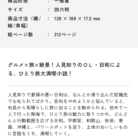
商品形態
一般書
サイズ
四六判
商品寸法（横/
128 × 188 × 17.5 mm
縦/束幅）
総ページ数
312ページ
グルメ×旅×絶景！人見知りのＯＬ・日和によ
る、ひとり旅大満喫小説！
人見知りで要領の悪い日和は、なんとか滑り込んだ就職先
でも叱られてばかり。会社をやめようかと悩んでいると、
社長から気晴らしに旅に出ることを勧められる。初めて一
人で行った熱海で、ひとり旅の魅力に取りつかれ、どんど
んと行動範囲を広げる日和。宇都宮、和歌山、秋田、青
森、沖縄と、パワースポットを巡り、土地のおいしいもの
に舌鼓をうち、満喫していく。