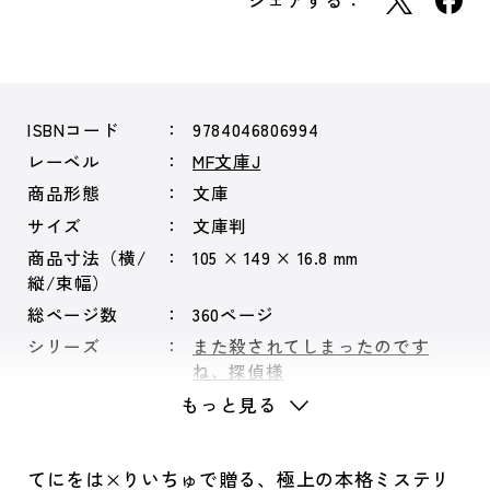
シェアする：
ISBNコード
9784046806994
レーベル
MF文庫J
商品形態
文庫
サイズ
文庫判
商品寸法（横/
105 × 149 × 16.8 mm
縦/束幅）
総ページ数
360ページ
シリーズ
また殺されてしまったのです
ね、探偵様
もっと見る
てにをは×りいちゅで贈る、極上の本格ミステリ