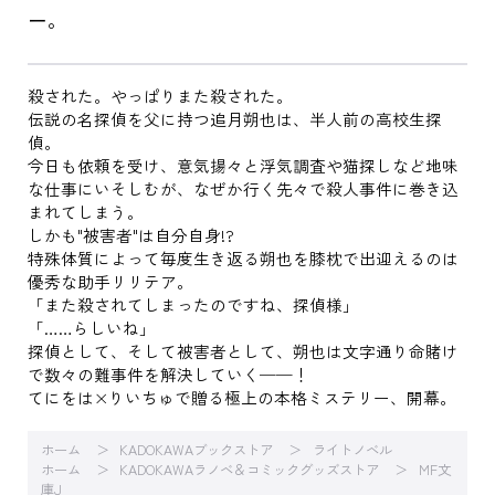
ー。
殺された。やっぱりまた殺された。
伝説の名探偵を父に持つ追月朔也は、半人前の高校生探
偵。
今日も依頼を受け、意気揚々と浮気調査や猫探しなど地味
な仕事にいそしむが、なぜか行く先々で殺人事件に巻き込
まれてしまう。
しかも"被害者"は自分自身!?
特殊体質によって毎度生き返る朔也を膝枕で出迎えるのは
優秀な助手リリテア。
「また殺されてしまったのですね、探偵様」
「……らしいね」
探偵として、そして被害者として、朔也は文字通り命賭け
で数々の難事件を解決していく──！
てにをは×りいちゅで贈る極上の本格ミステリー、開幕。
ホーム
KADOKAWAブックストア
ライトノベル
ホーム
KADOKAWAラノベ＆コミックグッズストア
MF文
庫J